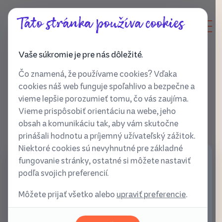
Táto stránka používa cookies
Vaše súkromie je pre nás dôležité.
Čo znamená, že používame cookies? Vďaka
cookies náš web funguje spoľahlivo a bezpečne a
vieme lepšie porozumieť tomu, čo vás zaujíma.
Vieme prispôsobiť orientáciu na webe, jeho
obsah a komunikáciu tak, aby vám skutočne
prinášali hodnotu a príjemný užívateľský zážitok.
Niektoré cookies sú nevyhnutné pre základné
fungovanie stránky, ostatné si môžete nastaviť
Ako prekonať strach z blízkosti?
podľa svojich preferencií.
Sep 07, 2025
Môžete prijať všetko alebo
upraviť preferencie
.
Ani neviem ako a je tu september - leto,
dovolenky a festivaly ubehli ako voda a zrazu