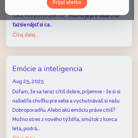
Prijať všetko
sme sa ocitli vo víre práce, začiatku školského
roka, nových projektov…
Možno je pre teba o to
ťažšie nájsť si ča
...
Čítaj ďalej...
Emócie a inteligencia
Aug 25, 2025
Dúfam, že sa teraz cítiš dobre, príjemne - že si si
našiel/la chvíľku pre seba a vychutnávaš si našu
Dobroporadňu. Alebo akú emóciu práve cítiš?
Možno stres z nového týždňa, smútok z konca
leta, podrá...