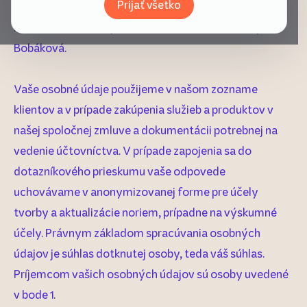
Prijať všetko
175358/B
Poverené konateľky Eva Vavráková a Tamara Sapák
Bobáková.
Vaše osobné údaje použijeme v našom zozname
klientov a v prípade zakúpenia služieb a produktov v
našej spoločnej zmluve a dokumentácii potrebnej na
vedenie účtovníctva. V prípade zapojenia sa do
dotazníkového prieskumu vaše odpovede
uchovávame v anonymizovanej forme pre účely
tvorby a aktualizácie noriem, prípadne na výskumné
účely. Právnym základom spracúvania osobných
údajov je súhlas dotknutej osoby, teda váš súhlas.
Príjemcom vašich osobných údajov sú osoby uvedené
v bode 1.