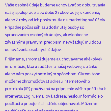
Vaše osobné údaje budeme uchovávať po dobu trvania
našej spolupráce a po dobu 2 rokov od jej ukončenia,
alebo 2 roky od ich poskytnutia na marketingové účely.
Prípadne počas súhlasu dotknutej osoby so
spracovaním osobných údajov, ak všeobecne
záväznými právnymi predpismi nevyžadujú inú dobu
uchovávania osobných údajov.
Prijímame, zhromažďujeme a uchovávame akékoľvek
informácie, ktoré zadáte na našej webovej stránke
alebo nám poskytnete iným spôsobom. Okrem toho
môžeme zhromažďovať adresu internetového
protokolu (IP) používanú na pripojenie vášho počítača k
internetu; Login; emailová adresa; heslo; informácie o
počítači a pripojení a históriu objednávok. Môžeme
použiť softvérové nástroje na meranie a