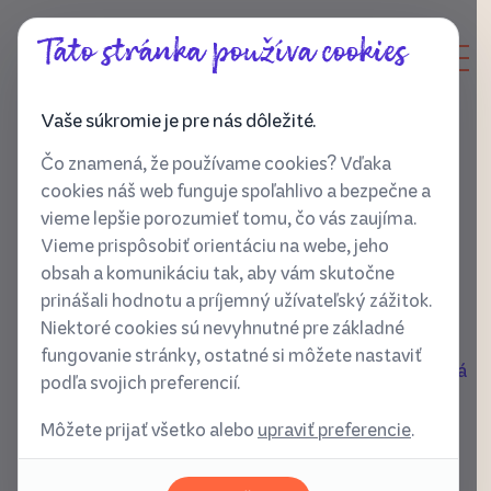
Táto stránka používa cookies
Vaše súkromie je pre nás dôležité.
Čo znamená, že používame cookies? Vďaka
cookies náš web funguje spoľahlivo a bezpečne a
Ochrana osobných údajov
vieme lepšie porozumieť tomu, čo vás zaujíma.
Vieme prispôsobiť orientáciu na webe, jeho
obsah a komunikáciu tak, aby vám skutočne
prinášali hodnotu a príjemný užívateľský zážitok.
Dôležité informácie z našej strany:
Niektoré cookies sú nevyhnutné pre základné
Naše kontaktné údaje: Spoločnosť Dobrobytie, s.r.o. so
fungovanie stránky, ostatné si môžete nastaviť
sídlom Záborského 880/8, 831 03 Bratislava - mestská
podľa svojich preferencií.
časť Nové Mesto, IČO 55973477,
Môžete prijať všetko alebo
upraviť preferencie
.
zápisaná v obchodnom registri Okresného súdu
Bratislava III, Vložka číslo: