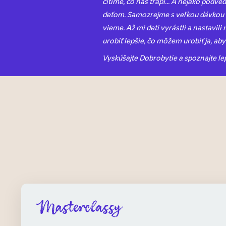
cítime, čo nás trápi... A nejako pod
deťom.
Samozrejme s veľkou dávkou l
vieme. Až mi deti vyrástli a nastavili
urobiť lepšie, čo môžem urobiť ja, ab
Vyskúšajte Dobrobytie a spoznajte lep
Masterclassy