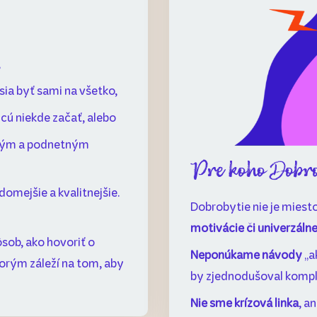
,
sia byť sami na všetko,
hcú niekde začať, alebo
itným a podnetným
Pre koho Dobrob
edomejšie a kvalitnejšie.
Dobrobytie nie je miesto
motivácie či univerzáln
ôsob, ako hovoriť o
Neponúkame návody
„a
orým záleží na tom, aby
by zjednodušoval kompl
Nie sme krízová linka
, a