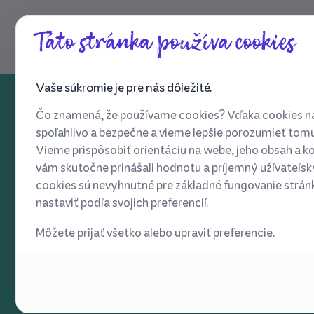
Táto stránka používa cookies
Vaše súkromie je pre nás dôležité.
Čo znamená, že používame cookies? Vďaka cookies n
spoľahlivo a bezpečne a vieme lepšie porozumieť tomu
Vítaj na ceste za Tvojou duš
Vieme prispôsobiť orientáciu na webe, jeho obsah a k
vám skutočne prinášali hodnotu a príjemný užívateľský
pohodou
cookies sú nevyhnutné pre základné fungovanie strán
nastaviť podľa svojich preferencií.
Dobrobytie.sk je priestor, kde získaš
Môžete prijať všetko alebo
upraviť preferencie
.
overené poznatky, praktické nástroje
a podporujúcu komunitu pre
zlepšenie tvojho prežívania a duševného zdravia.