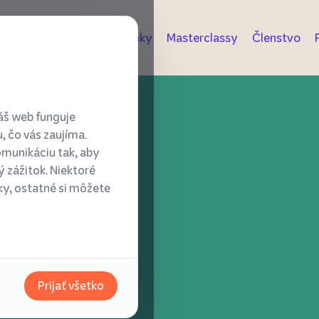
Novinky
Masterclassy
Členstvo
áš web funguje
, čo vás zaujíma.
evnou
omunikáciu tak, aby
 zážitok. Niektoré
ky, ostatné si môžete
Prijať všetko