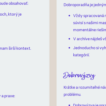
 bude obsahovať:
Dobroporadňa je jedným
och, ktorý je
Vždy spracovaná n
súvisí s našimi ma
momentálne riešim
V archíve nájdeš 
Jednoducho si vyhľ
témam širší kontext.
kategórií.
Dobrovýzvy
Krátke a rozumiteľné ná
problému.
 a praxe:
Dobrovýzva je spr