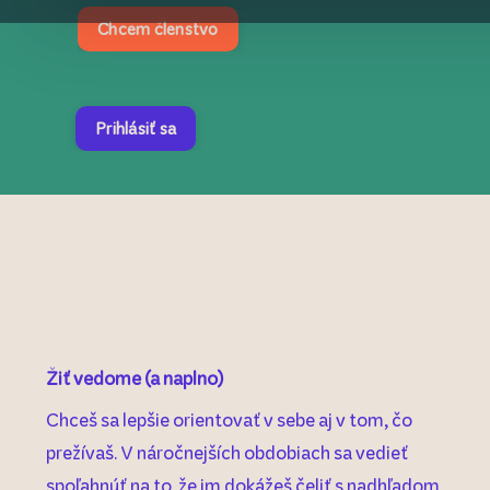
Chcem členstvo
Prihlásiť sa
Žiť vedome (a naplno)
Chceš sa lepšie orientovať v sebe aj v tom, čo
prežívaš. V náročnejších obdobiach sa vedieť
spoľahnúť na to, že im dokážeš čeliť s nadhľadom,