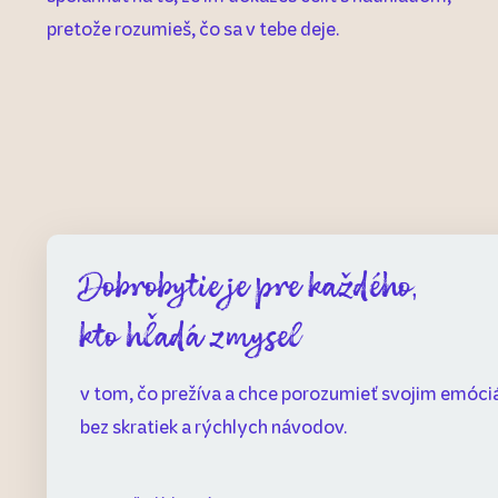
pretože rozumieš, čo sa v tebe deje.
Dobrobytie je pre každého,
kto hľadá zmysel
v tom, čo prežíva a chce
porozumieť svojim emóci
bez skratiek a rýchlych návodov.