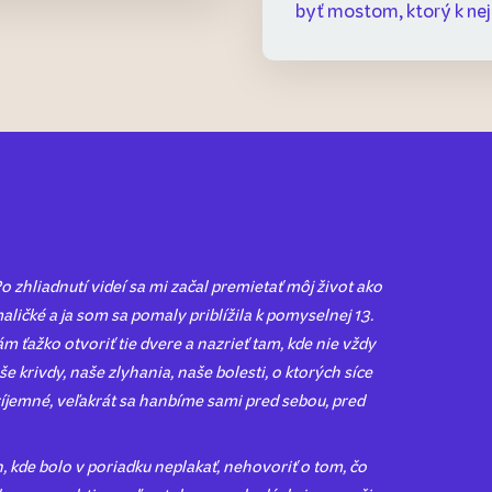
byť mostom, ktorý k nej
o zhliadnutí videí sa mi začal premietať môj život ako
aličké a ja som sa pomaly priblížila k pomyselnej 13.
m ťažko otvoriť tie dvere a nazrieť tam, kde nie vždy
e krivdy, naše zlyhania, naše bolesti, o ktorých síce
ríjemné, veľakrát sa hanbíme sami pred sebou, pred
n, kde bolo v poriadku neplakať, nehovoriť o tom, čo