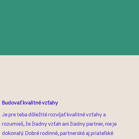
Budovať kvalitné vzťahy
Je pre teba dôležité rozvíjať kvalitné vzťahy a
rozumieš, že žiadny vzťah ani žiadny partner, nie je
dokonalý. Dobré rodinné, partnerské aj priateľské