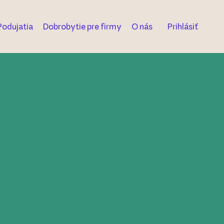
Podujatia
Dobrobytie pre firmy
O nás
Prihlásiť