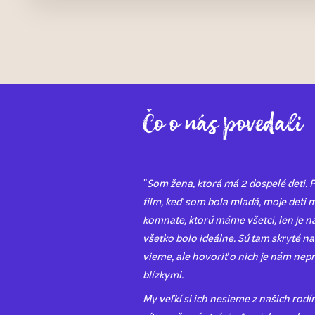
Čo o nás povedali
"
Som žena, ktorá má 2 dospelé deti. P
film, keď som bola mladá, moje deti m
komnate, ktorú máme všetci, len je ná
všetko bolo ideálne. Sú tam skryté naš
vieme, ale hovoriť o nich je nám nep
blízkymi.
My veľkí si ich nesieme z našich rodí