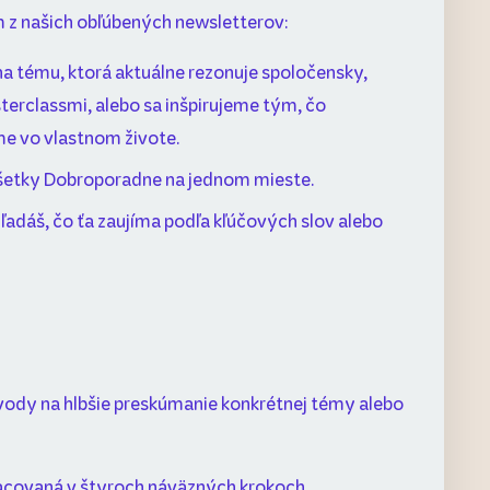
 z našich obľúbených newsletterov:
a tému, ktorá aktuálne rezonuje spoločensky,
sterclassmi, alebo sa inšpirujeme tým, čo
e vo vlastnom živote.
všetky Dobroporadne na jednom mieste.
adáš, čo ťa zaujíma podľa kľúčových slov alebo
vody na hlbšie preskúmanie konkrétnej témy alebo
acovaná v štyroch náväzných krokoch,