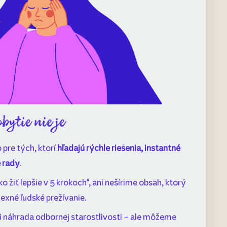
ytie nie je
 pre tých, ktorí
hľadajú rýchle riešenia, instantné
e rady
.
ko žiť lepšie v 5 krokoch“, ani nešírime obsah, ktorý
exné ľudské prežívanie.
ni náhrada odbornej starostlivosti – ale môžeme