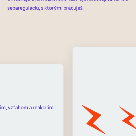
sebareguláciu, s ktorými pracuješ.
ám, vzťahom a reakciám