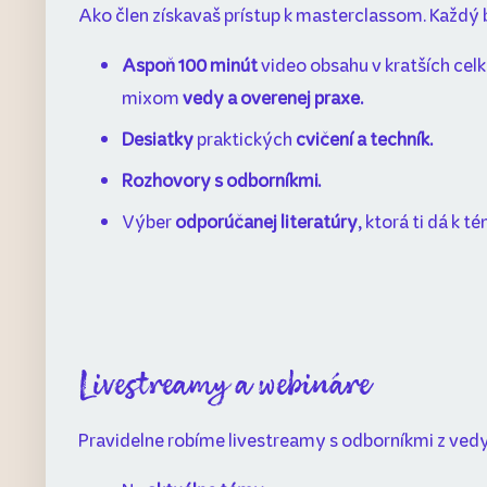
Ako člen získavaš prístup k masterclassom. Každý
Aspoň 100 minút
video obsahu v kratších celk
mixom
vedy a overenej praxe.
Desiatky
praktických
cvičení a techník.
Rozhovory s odborníkmi.
Výber
odporúčanej literatúry
, ktorá ti dá k 
Livestreamy a webináre
Pravidelne robíme livestreamy s odborníkmi z vedy