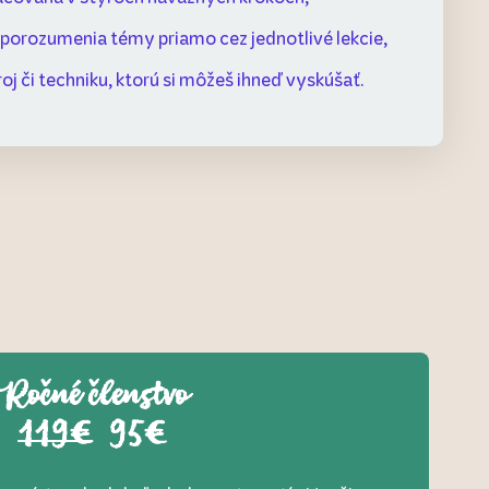
porozumenia témy priamo cez jednotlivé lekcie,
oj či techniku, ktorú si môžeš ihneď vyskúšať.
Ročné členstvo
119€
95€