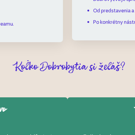
Od predstavenia a 
Po konkrétny nástr
reamu.
Koľko Dobrobytia si želáš?
vo