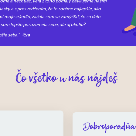
vedome a nechtiac, veľa z toho pomaly dávkujeme našim
ásky a s presvedčením, že to robíme najlepšie, ako
 mi moje zrkadlo, začala som sa zamýšľať, čo sa dalo
y som lepšie porozumela sebe, ale aj okoliu?
šie seba." -
Eva
Čo všetko u nás nájdeš
Dobroporadňa