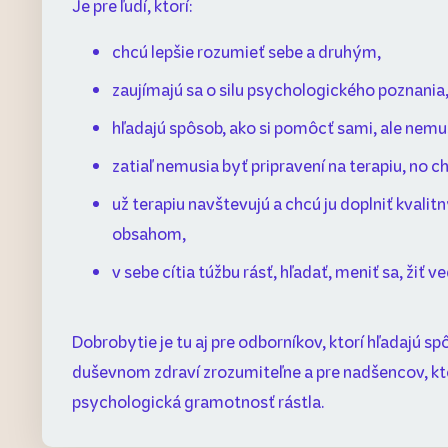
Je pre ľudí, ktorí:
chcú lepšie rozumieť sebe a druhým,
zaujímajú sa o silu psychologického poznania
hľadajú spôsob, ako si pomôcť sami, ale nemu
zatiaľ nemusia byť pripravení na terapiu, no c
už terapiu navštevujú a chcú ju doplniť kval
obsahom,
v sebe cítia túžbu rásť, hľadať, meniť sa, žiť v
Dobrobytie je tu aj pre odborníkov, ktorí hľadajú sp
duševnom zdraví zrozumiteľne a pre nadšencov, kt
psychologická gramotnosť rástla.