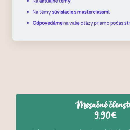
Na
aktuálne témy
.
Na témy
súvisiacie s masterclassmi.
Odpovedáme
na vaše otázy priamo počas st
Mesačné členst
9.90€