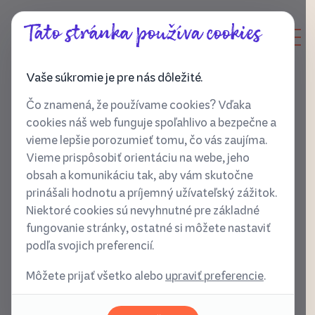
Táto stránka používa cookies
Vaše súkromie je pre nás dôležité.
Čo znamená, že používame cookies? Vďaka
cookies náš web funguje spoľahlivo a bezpečne a
Vrátenie peňazí po nákupe
vieme lepšie porozumieť tomu, čo vás zaujíma.
Vieme prispôsobiť orientáciu na webe, jeho
obsah a komunikáciu tak, aby vám skutočne
Vaša dôvera je to, na čom stojí Dobrobytie - preto
prinášali hodnotu a príjemný užívateľský zážitok.
robíme všetko pre to, aby sme ju nestratili.
Niektoré cookies sú nevyhnutné pre základné
fungovanie stránky, ostatné si môžete nastaviť
Ak z akéhokoľvek dôvodu chceš vrátiť peniaze za svoj
podľa svojich preferencií.
nákup,
napíš nám na
ahoj@dobrobytie.sk
.
Môžete prijať všetko alebo
upraviť preferencie
.
Do 14 dní od nákupu ti platbu radi vrátime
bez pýtania
sa na tvoje dôvody. (Aj keď spätnú väzbu vždy vítame