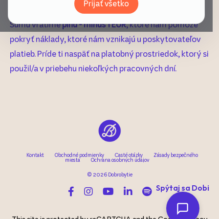
Prijať všetko
;)
Sumu vrátime
plnú - mínus 1 EUR
, ktoré nám pomôže
pokryť náklady, ktoré nám vznikajú u poskytovateľov
platieb. Príde ti naspäť na platobný prostriedok, ktorý si
použil/a v priebehu niekoľkých pracovných dní.
Kontakt
Obchodné podmienky
Časté otázky
Zásady bezpečného
miesta
Ochrana osobných údajov
© 2026 Dobrobytie
Spýtaj sa Dobi