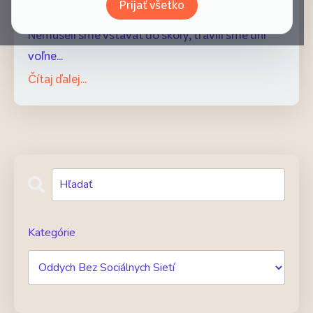
Prijať všetko
sme vyrastali, prázdniny boli čarovným obdobím.
Nemuseli sme vstávať do školy, trávili sme dni
voľne
...
Čítaj ďalej...
Kategórie