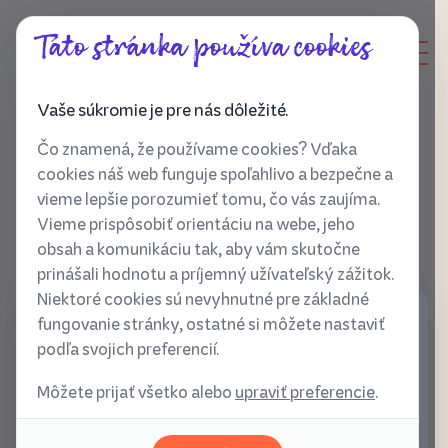
Táto stránka používa cookies
Vaše súkromie je pre nás dôležité.
Čo znamená, že používame cookies? Vďaka
cookies náš web funguje spoľahlivo a bezpečne a
vieme lepšie porozumieť tomu, čo vás zaujíma.
Vieme prispôsobiť orientáciu na webe, jeho
obsah a komunikáciu tak, aby vám skutočne
prinášali hodnotu a príjemný užívateľský zážitok.
Niektoré cookies sú nevyhnutné pre základné
fungovanie stránky, ostatné si môžete nastaviť
Recept na dovolenku ako kedysi
podľa svojich preferencií.
Jul 28, 2025
Môžete prijať všetko alebo
upraviť preferencie
.
Aj ty máš čoraz viac pocit, že dovolenky už nie sú
také, ako predtým¹?
Keď sme boli deti, alebo keď