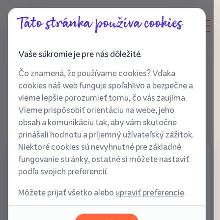
Táto stránka používa cookies
Vaše súkromie je pre nás dôležité.
Čo znamená, že používame cookies? Vďaka
cookies náš web funguje spoľahlivo a bezpečne a
vieme lepšie porozumieť tomu, čo vás zaujíma.
Vieme prispôsobiť orientáciu na webe, jeho
obsah a komunikáciu tak, aby vám skutočne
prinášali hodnotu a príjemný užívateľský zážitok.
Niektoré cookies sú nevyhnutné pre základné
fungovanie stránky, ostatné si môžete nastaviť
Nájdi hranicu medzi zdravou a
podľa svojich preferencií.
nezdravou súťaživosťou.
Môžete prijať všetko alebo
upraviť preferencie
.
Jun 16, 2025