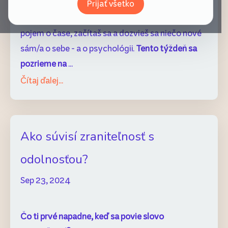
Sme radi, že začínaš tento týždeň s nami, s
Prijať všetko
Dobroporadňou, a dúfame, že na chvíľku stratíš
pojem o čase, začítaš sa a dozvieš sa niečo nové
sám/a o sebe - a o psychológii.
Tento týždeň sa
pozrieme na
...
Čítaj ďalej...
Ako súvisí zraniteľnosť s
odolnosťou?
Sep 23, 2024
Čo ti prvé napadne, keď sa povie slovo